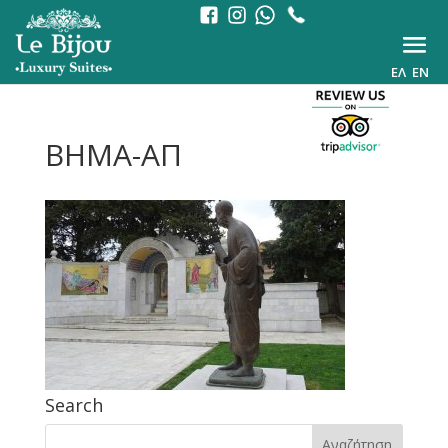
ΕΛ
EN
ΒΗΜΑ-ΑΠ
Search