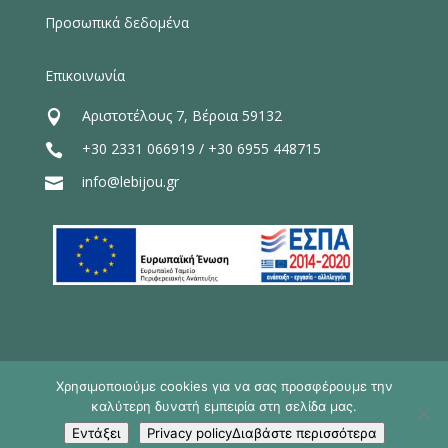
Προσωπικά δεδομένα
Επικοινωνία
Αριστοτέλους 7, Βέροια 59132

+30 2331 066919
/
+30 6955 448715

info@lebijou.gr

Χρησιμοποιούμε cookies για να σας προσφέρουμε την
καλύτερη δυνατή εμπειρία στη σελίδα μας.
Le Bijou Luxury Suites - Veria © 2026
Εντάξει
Privacy policyΔιαβάστε περισσότερα
made by