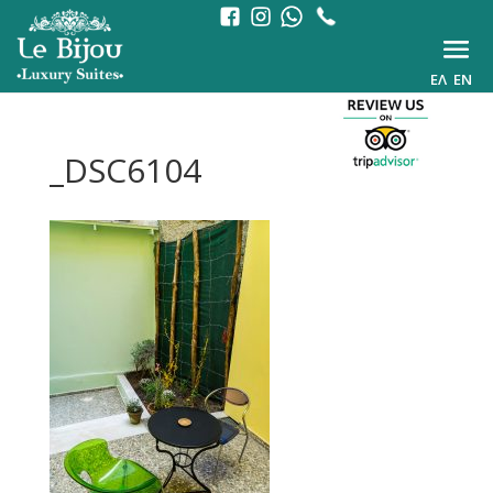
ΕΛ
EN
_DSC6104