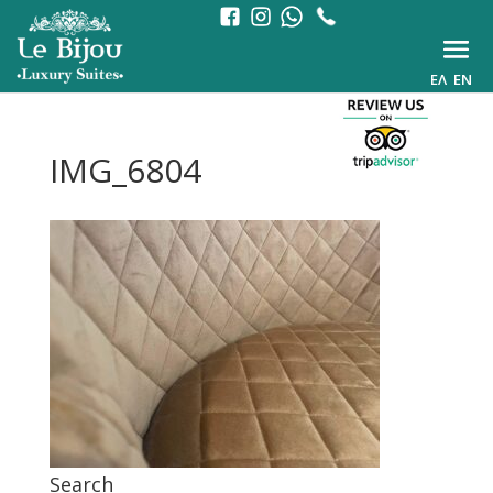
ΕΛ
EN
IMG_6804
Search