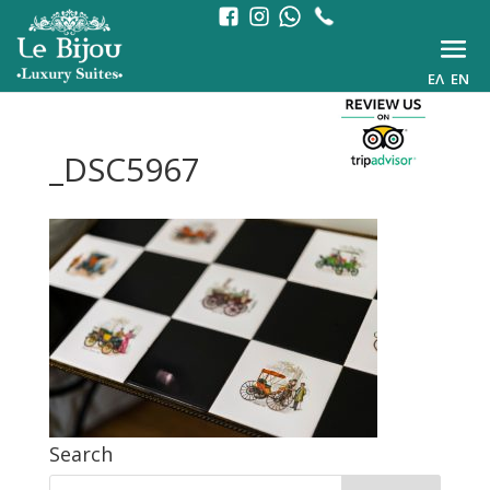
ΕΛ
EN
_DSC5967
Search