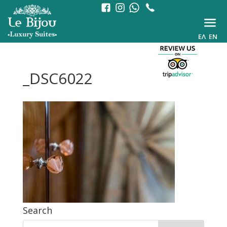
ΕΛ
EN
_DSC6022
Search