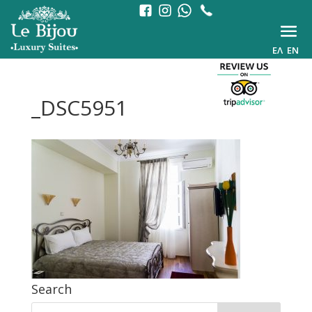
ΕΛ
EN
_DSC5951
Search