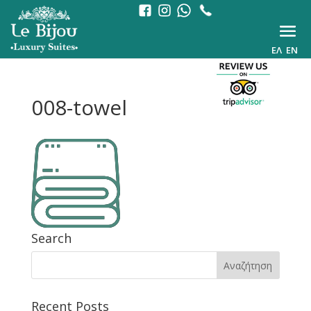
ΕΛ
EN
008-towel
Search
Recent Posts